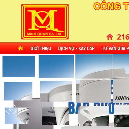
GIỚI THIỆU
DỊCH VỤ - XÂY LẮP
TƯ VẤN GIẢI 