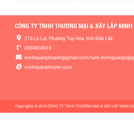
CÔNG TY TNHH THƯƠNG MẠI & XÂY LẮP MINH
216 Lê Lợi, Phường Tuy Hòa, tỉnh Đắk Lắk
0934834918
minhquanphuyen@gmail.com/sale.minhquanpy@g
minhquanphuyen.com
Copyrights © 2018 CÔNG TY TNHH THƯƠNG MẠI & XÂY LẮP MINH QUÂN