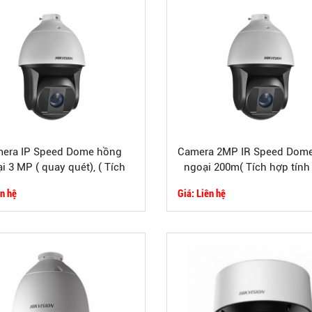
era IP Speed Dome hồng
Camera 2MP IR Speed Dom
i 3 MP ( quay quét), ( Tích
ngoại 200m( Tích hợp tín
̣p tính năng thông minh)
thông minh)
ên hệ
Giá: Liên hệ