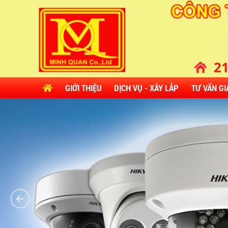
GIỚI THIỆU
DỊCH VỤ - XÂY LẮP
TƯ VẤN GI