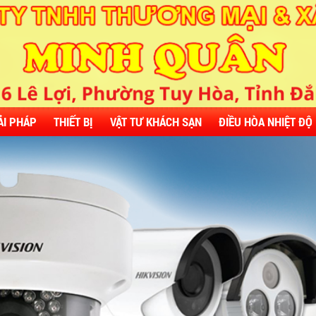
ẢI PHÁP
THIẾT BỊ
VẬT TƯ KHÁCH SẠN
ĐIỀU HÒA NHIỆT ĐỘ