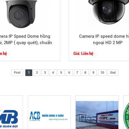
era IP Speed Dome hồng
Camera IP speed dome 
i, 2MP ( quay quét), chuẩn
ngoại HD 2 MP
n H264, có hỗ trợ H265+
ên hệ
Giá: Liên hệ
First
1
2
3
4
5
6
7
8
9
10
End