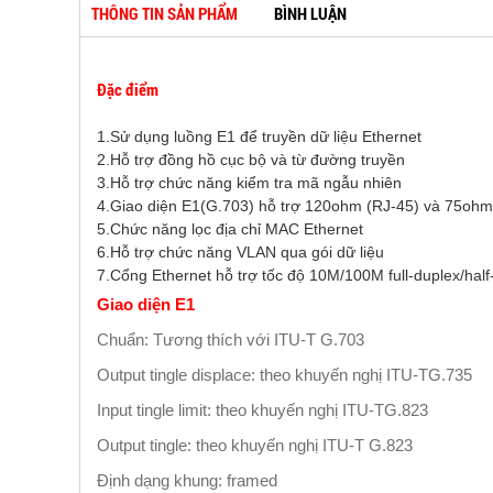
THÔNG TIN SẢN PHẨM
BÌNH LUẬN
Đặc điểm
1.Sử dụng luồng E1 để truyền dữ liệu Ethernet
2.Hỗ trợ đồng hồ cục bộ và từ đường truyền
3.Hỗ trợ chức năng kiểm tra mã ngẫu nhiên
4.Giao diện E1(G.703) hỗ trợ 120ohm (RJ-45) và 75ohm
5.Chức năng lọc địa chỉ MAC Ethernet
6.Hỗ trợ chức năng VLAN qua gói dữ liệu
7.Cổng Ethernet hỗ trợ tốc độ 10M/100M full-duplex/half
Giao diện E1
Chuẩn: Tương thích với ITU-T G.703
Output tingle displace: theo khuyến nghị ITU-TG.735
Input tingle limit: theo khuyến nghị ITU-TG.823
Output tingle: theo khuyến nghị ITU-T G.823
Định dạng khung: framed