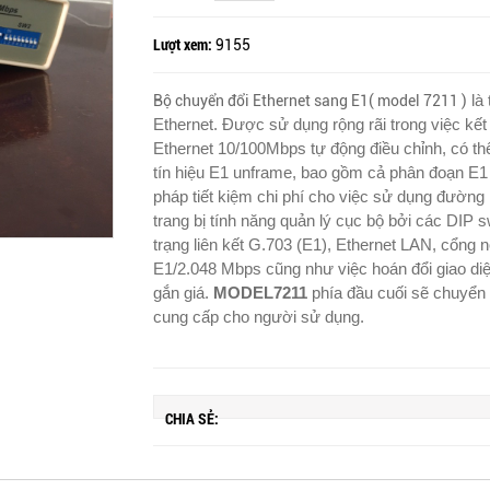
Lượt xem:
9155
là 
Bộ chuyển đổi Ethernet sang E1( model 7211 )
Ethernet. Được sử dụng rộng rãi trong việc k
Ethernet 10/100Mbps tự động điều chỉnh, có thể 
tín hiệu E1 unframe, bao gồm cả phân đoạn E1
pháp tiết kiệm chi phí cho việc sử dụng đường E
trang bị tính năng quản lý cục bộ bởi các DIP sw
trạng liên kết G.703 (E1), Ethernet LAN, cổng 
E1/2.048 Mbps cũng như việc hoán đổi giao diện
gắn giá.
MODEL7211
phía đầu cuối sẽ chuyển 
cung cấp cho người sử dụng.
CHIA SẺ: