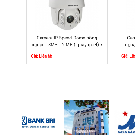
Camera IP Speed Dome hồng
Cam
ngoại 1.3MP - 2 MP ( quay quét) 7
ngoạ
icnh , chuẩn nén H.264
né
Giá: Liên hệ
Giá: Li