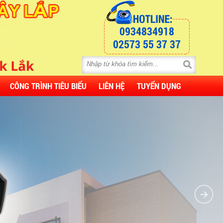
0934834918
02573 55 37 37
CÔNG TRÌNH TIÊU BIỂU
LIÊN HỆ
TUYỂN DỤNG