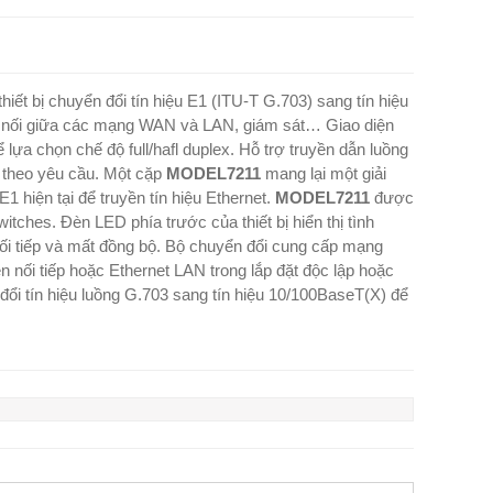
thiết bị chuyển đổi tín hiệu E1 (ITU-T G.703) sang tín hiệu
ết nối giữa các mạng WAN và LAN, giám sát… Giao diện
lựa chọn chế độ full/hafl duplex. Hỗ trợ truyền dẫn luồng
 theo yêu cầu. Một cặp
MODEL7211
mang lại một giải
1 hiện tại để truyền tín hiệu Ethernet.
MODEL7211
được
itches. Đèn LED phía trước của thiết bị hiển thị tình
nối tiếp và mất đồng bộ. Bộ chuyển đổi cung cấp mạng
 nối tiếp hoặc Ethernet LAN trong lắp đặt độc lập hoặc
đổi tín hiệu luồng G.703 sang tín hiệu 10/100BaseT(X) để