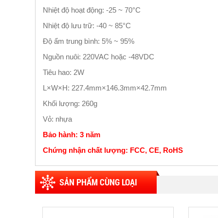
Nhiệt độ hoạt động: -25 ~ 70°C
Nhiệt độ lưu trữ: -40 ~ 85°C
Độ ẩm trung bình: 5% ~ 95%
Nguồn nuôi: 220VAC hoặc -48VDC
Tiêu hao: 2W
L×W×H: 227.4mm×146.3mm×42.7mm
Khối lượng: 260g
Vỏ: nhựa
Bảo hành: 3 năm
Chứng nhận chất lượng: FCC, CE, RoHS
SẢN PHẨM CÙNG LOẠI