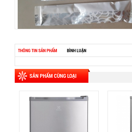
THÔNG TIN SẢN PHẨM
BÌNH LUẬN
SẢN PHẨM CÙNG LOẠI