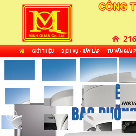
GIỚI THIỆU
DỊCH VỤ - XÂY LẮP
TƯ VẤN GIẢI 