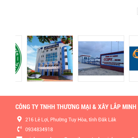
CÔNG TY TNHH THƯƠNG MẠI & XÂY LẮP MINH
216 Lê Lợi, Phường Tuy Hòa, tỉnh Đắk Lắk
0934834918