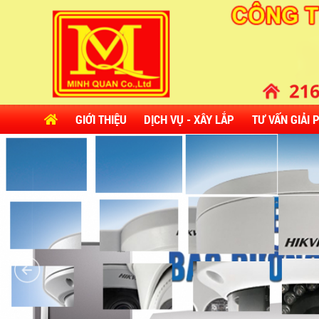
GIỚI THIỆU
DỊCH VỤ - XÂY LẮP
TƯ VẤN GIẢI 