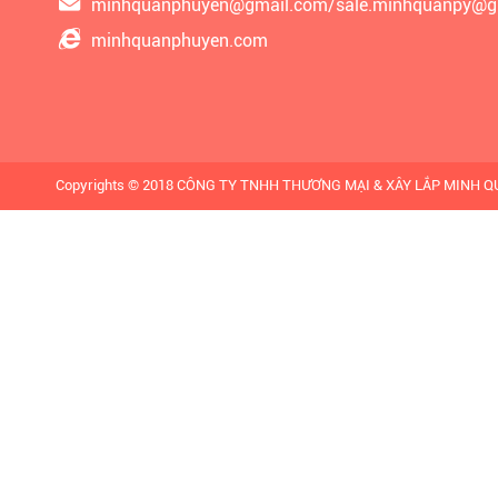
minhquanphuyen@gmail.com/sale.minhquanpy@g
minhquanphuyen.com
Copyrights © 2018 CÔNG TY TNHH THƯƠNG MẠI & XÂY LẮP MINH QUÂN