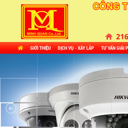
GIỚI THIỆU
DỊCH VỤ - XÂY LẮP
TƯ VẤN GIẢI 