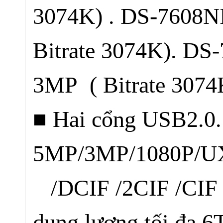
3074K) . DS-7608NI
Bitrate 3074K). DS
3MP ( Bitrate 3074
■ Hai cổng USB2.0. 
5MP/3MP/1080P/U
/DCIF /2CIF /CIF /Q
dung lượng tối đa 