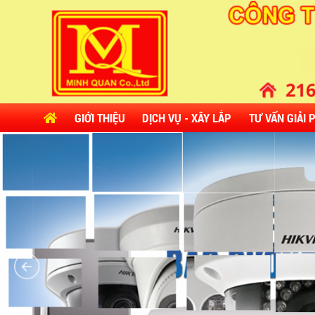
GIỚI THIỆU
DỊCH VỤ - XÂY LẮP
TƯ VẤN GIẢI 