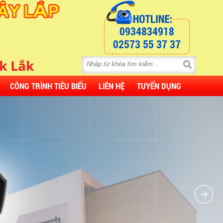
0934834918
02573 55 37 37
CÔNG TRÌNH TIÊU BIỂU
LIÊN HỆ
TUYỂN DỤNG