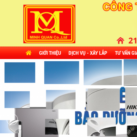
GIỚI THIỆU
DỊCH VỤ - XÂY LẮP
TƯ VẤN GI