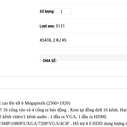
Số lượng:
Lượt xem:
5121
4SATA, 2 RJ 45
CHIA SẺ:
t cao lên tới 6 Megapixels (2560×1920)
6 cổng vào và 4 cổng ra báo động . Xem lại đồng thời 16 kênh. Hai 
 32 kênh video/1 kênh audio . 1 đầu ra VGA, 1 đầu ra HDMI.
P/3MP/1080P/UXGA/720P/VGA/4CIF . Hỗ trợ 4 ổ HDD dung lượng tối đa