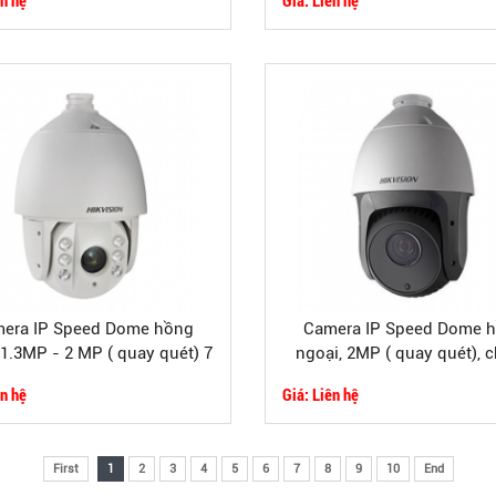
era IP Speed Dome hồng
Camera IP Speed Dome 
1.3MP - 2 MP ( quay quét) 7
ngoại, 2MP ( quay quét), 
icnh , chuẩn nén H.264
nén H264, có hỗ trợ H2
ên hệ
Giá: Liên hệ
First
1
2
3
4
5
6
7
8
9
10
End