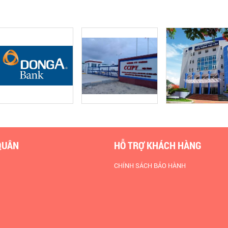
QUÂN
HỖ TRỢ KHÁCH HÀNG
CHÍNH SÁCH BẢO HÀNH