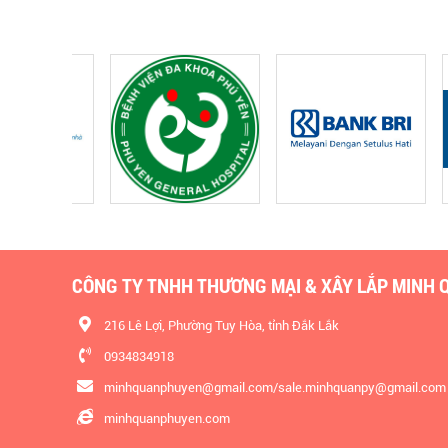
CÔNG TY TNHH THƯƠNG MẠI & XÂY LẮP MINH 
216 Lê Lợi, Phường Tuy Hòa, tỉnh Đắk Lắk
0934834918
minhquanphuyen@gmail.com/sale.minhquanpy@gmail.com
minhquanphuyen.com