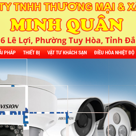
ẢI PHÁP
THIẾT BỊ
VẬT TƯ KHÁCH SẠN
ĐIỀU HÒA NHIỆT ĐỘ