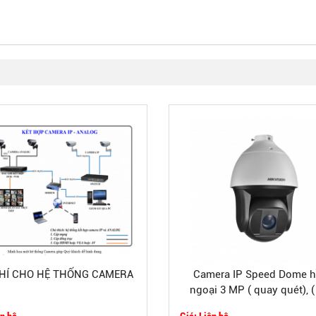
PHÍ CHO HỆ THỐNG CAMERA
Camera IP Speed Dome 
ngoại 3 MP ( quay quét), ( 
hợp tính năng thông mi
ên hệ
Giá: Liên hệ