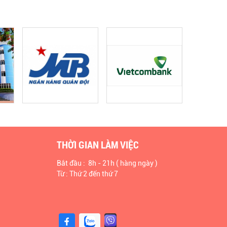
THỜI GIAN LÀM VIỆC
Bắt đầu : 8h - 21h ( hàng ngày )
Từ : Thứ 2 đến thứ 7