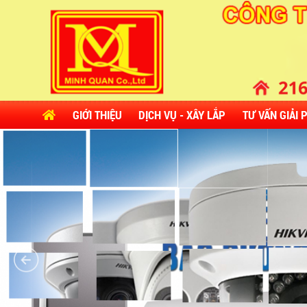
GIỚI THIỆU
DỊCH VỤ - XÂY LẮP
TƯ VẤN GIẢI 