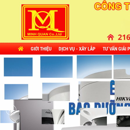
GIỚI THIỆU
DỊCH VỤ - XÂY LẮP
TƯ VẤN GIẢI 