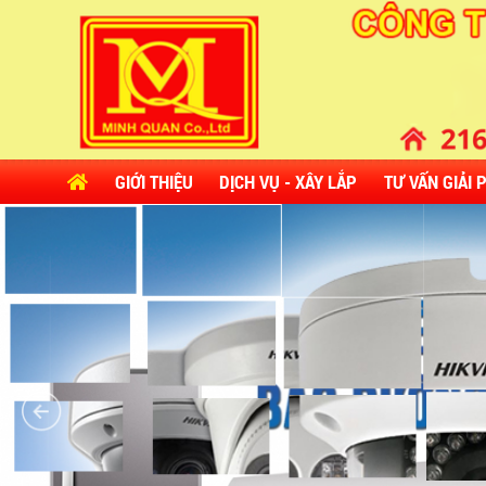
GIỚI THIỆU
DỊCH VỤ - XÂY LẮP
TƯ VẤN GIẢI 