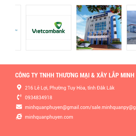
CÔNG TY TNHH THƯƠNG MẠI & XÂY LẮP MINH
216 Lê Lợi, Phường Tuy Hòa, tỉnh Đắk Lắk
0934834918
minhquanphuyen@gmail.com/sale.minhquanpy@g
minhquanphuyen.com