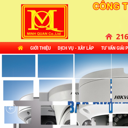
GIỚI THIỆU
DỊCH VỤ - XÂY LẮP
TƯ VẤN GIẢI 