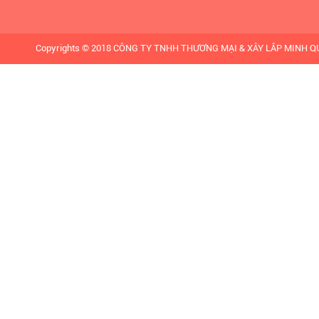
Copyrights © 2018 CÔNG TY TNHH THƯƠNG MẠI & XÂY LẮP MINH QUÂN