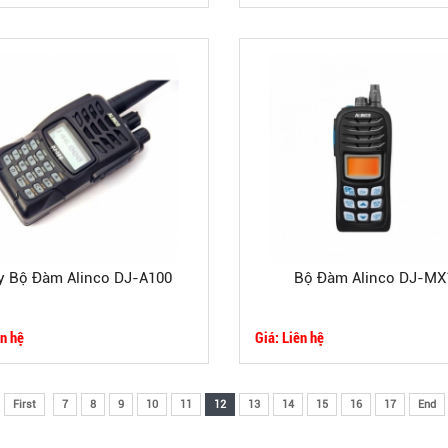
 Bộ Đàm Alinco DJ-A100
Bộ Đàm Alinco DJ-MX
ên hệ
Giá: Liên hệ
First
7
8
9
10
11
12
13
14
15
16
17
End