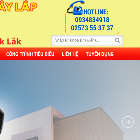
0934834918
02573 55 37 37
CÔNG TRÌNH TIÊU BIỂU
LIÊN HỆ
TUYỂN DỤNG