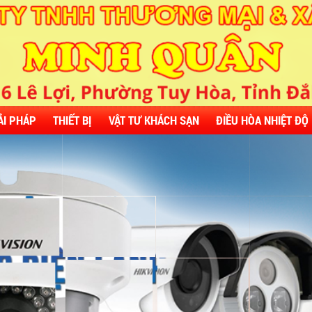
ẢI PHÁP
THIẾT BỊ
VẬT TƯ KHÁCH SẠN
ĐIỀU HÒA NHIỆT ĐỘ