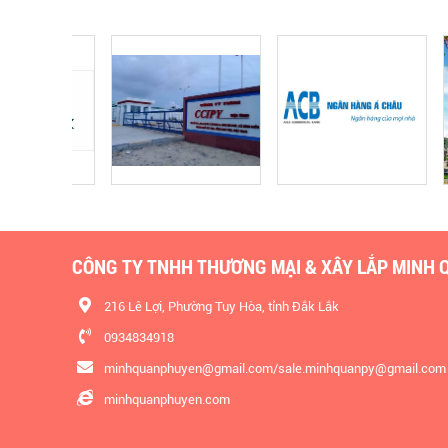
CÔNG TY TNHH THƯƠNG MẠI & XÂY LẮP MINH 
216 Lê Lợi, Phường Tuy Hòa, tỉnh Đắk Lắk
0934834918
minhquanphuyen@gmail.com/sale.minhquanpy@gmail.com
minhquanphuyen.com