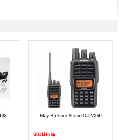
138
Máy Bộ Đàm Alinco DJ-VX50
Giá: Liên hệ