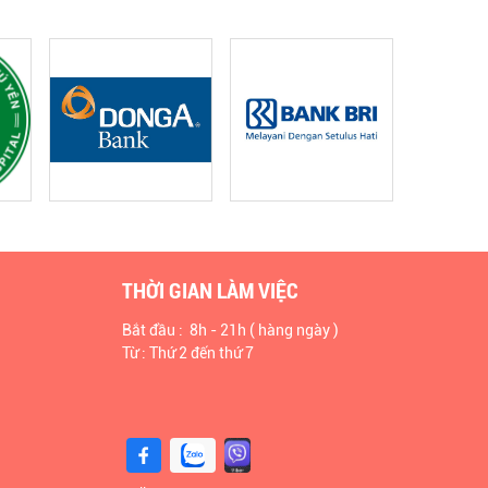
THỜI GIAN LÀM VIỆC
Bắt đầu : 8h - 21h ( hàng ngày )
Từ : Thứ 2 đến thứ 7