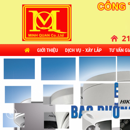
GIỚI THIỆU
DỊCH VỤ - XÂY LẮP
TƯ VẤN GI