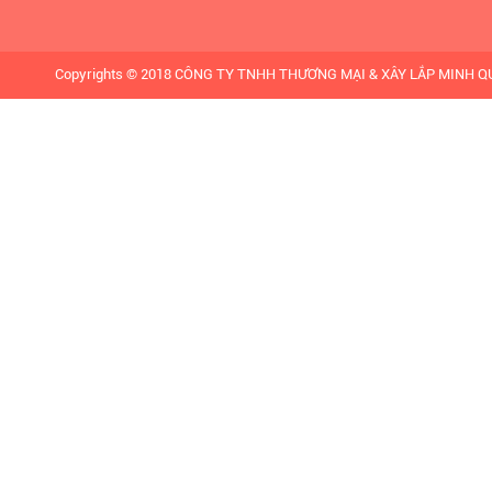
Copyrights © 2018 CÔNG TY TNHH THƯƠNG MẠI & XÂY LẮP MINH QUÂN