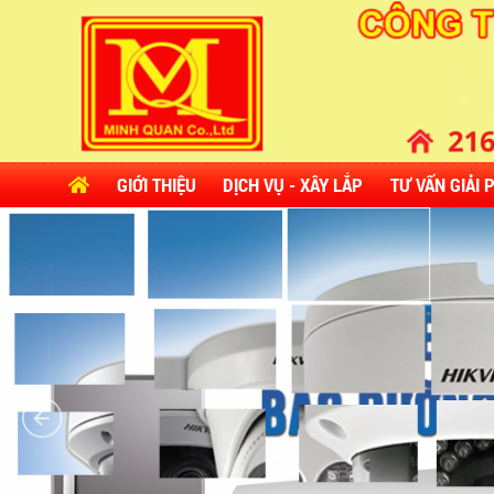
GIỚI THIỆU
DỊCH VỤ - XÂY LẮP
TƯ VẤN GIẢI 