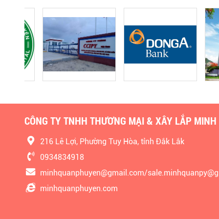
CÔNG TY TNHH THƯƠNG MẠI & XÂY LẮP MINH
216 Lê Lợi, Phường Tuy Hòa, tỉnh Đắk Lắk
0934834918
minhquanphuyen@gmail.com/sale.minhquanpy@g
minhquanphuyen.com