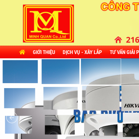
GIỚI THIỆU
DỊCH VỤ - XÂY LẮP
TƯ VẤN GIẢI 