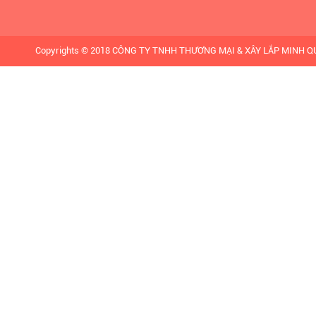
Copyrights © 2018 CÔNG TY TNHH THƯƠNG MẠI & XÂY LẮP MINH QUÂN