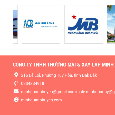
CÔNG TY TNHH THƯƠNG MẠI & XÂY LẮP MINH
216 Lê Lợi, Phường Tuy Hòa, tỉnh Đắk Lắk
0934834918
minhquanphuyen@gmail.com/sale.minhquanpy@g
minhquanphuyen.com