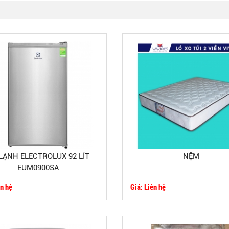
LẠNH ELECTROLUX 92 LÍT
NỆM
EUM0900SA
ên hệ
Giá: Liên hệ