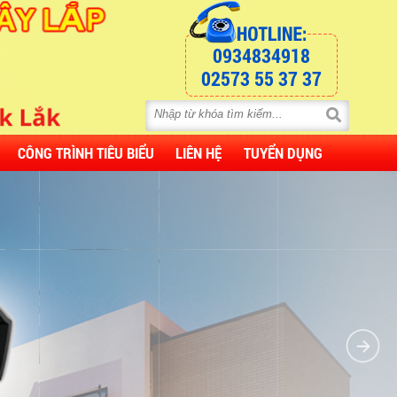
0934834918
02573 55 37 37
CÔNG TRÌNH TIÊU BIỂU
LIÊN HỆ
TUYỂN DỤNG