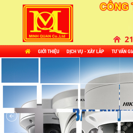
GIỚI THIỆU
DỊCH VỤ - XÂY LẮP
TƯ VẤN GI