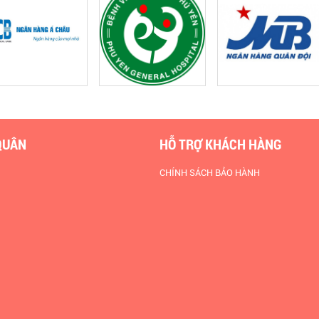
QUÂN
HỖ TRỢ KHÁCH HÀNG
CHÍNH SÁCH BẢO HÀNH