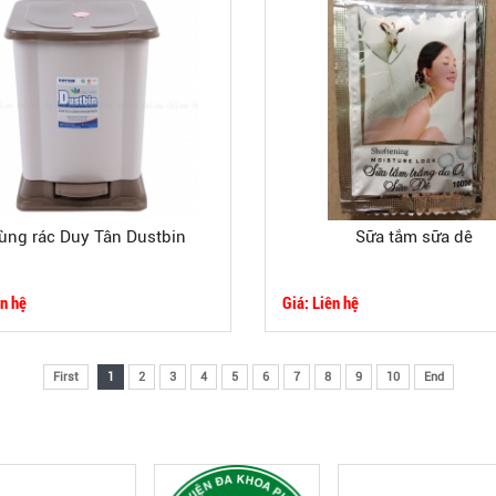
ùng rác Duy Tân Dustbin
Sữa tắm sữa dê
ên hệ
Giá: Liên hệ
First
1
2
3
4
5
6
7
8
9
10
End