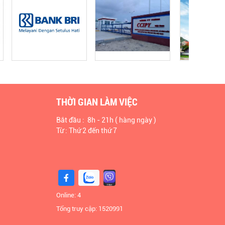
THỜI GIAN LÀM VIỆC
Bắt đầu : 8h - 21h ( hàng ngày )
Từ : Thứ 2 đến thứ 7
Online:
4
Tổng truy cập:
1520991