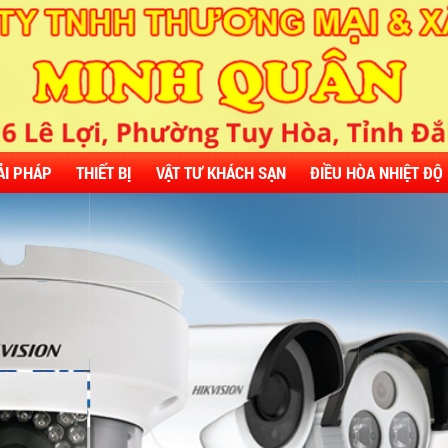
ẢI PHÁP
THIẾT BỊ
VẬT TƯ KHÁCH SẠN
ĐIỀU HÒA NHIỆT ĐỘ