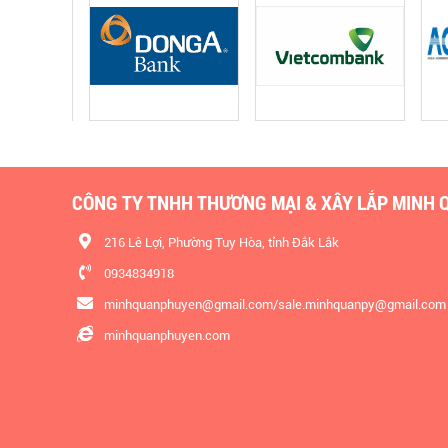
CÔNG TY TNHH THƯƠNG MẠI & XÂY LẮP MINH 
216 Lê Lợi, Phường Tuy Hòa, tỉnh Đắk Lắk
0934834918
minhquanphuyen@gmail.com/sale.minhquanpy@gmail.com
minhquanphuyen.com