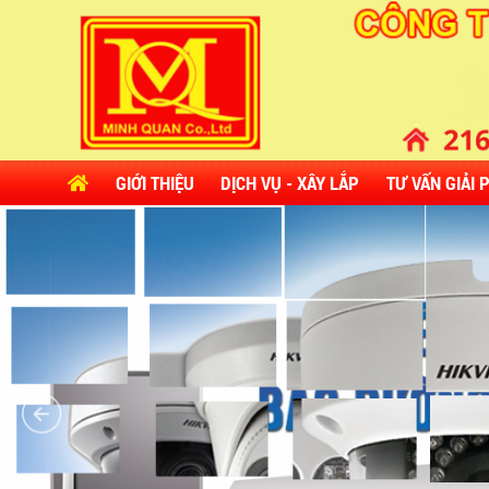
GIỚI THIỆU
DỊCH VỤ - XÂY LẮP
TƯ VẤN GIẢI 