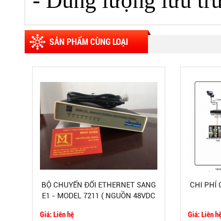
- Dung lượng lưu tr
SẢN PHẨM CÙNG LOẠI
BỘ CHUYỂN ĐỔI ETHERNET SANG
CHI PHÍ
E1 - MODEL 7211 ( NGUỒN 48VDC
)
Giá: Liên hệ
Giá: Liên h