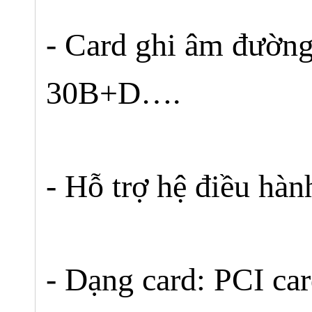
- Card ghi âm đường
30B+D….
- Hỗ trợ hệ điều h
- Dạng card: PCI ca