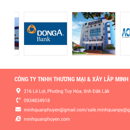
CÔNG TY TNHH THƯƠNG MẠI & XÂY LẮP MINH
216 Lê Lợi, Phường Tuy Hòa, tỉnh Đắk Lắk
0934834918
minhquanphuyen@gmail.com/sale.minhquanpy@g
minhquanphuyen.com