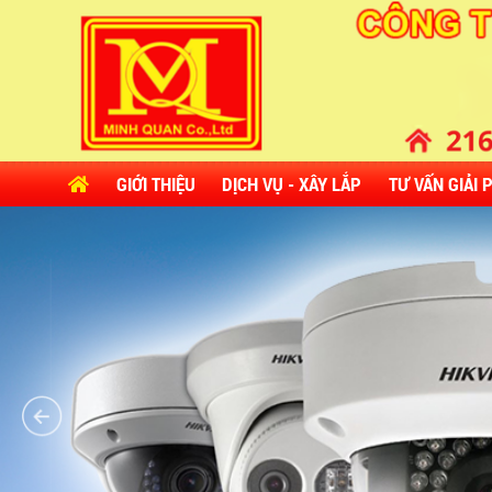
GIỚI THIỆU
DỊCH VỤ - XÂY LẮP
TƯ VẤN GIẢI 