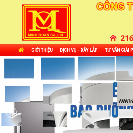
GIỚI THIỆU
DỊCH VỤ - XÂY LẮP
TƯ VẤN GIẢI 