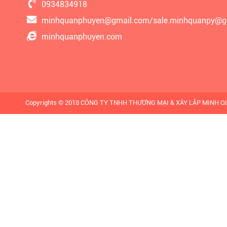
0934834918
minhquanphuyen@gmail.com/sale.minhquanpy@g
minhquanphuyen.com
Copyrights © 2018 CÔNG TY TNHH THƯƠNG MẠI & XÂY LẮP MINH QUÂN