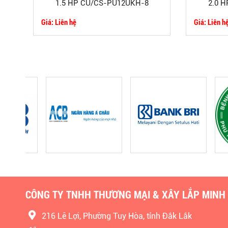
1.5 HP CU/CS-PU12UKH-8
2.0 
Giá: Liên hệ
Giá: Liên h
CÔNG TY TNHH THƯƠNG MẠI & XÂY LẮP MINH
216 Lê Lợi, Phường Tuy Hòa, tỉnh Đắk Lắk