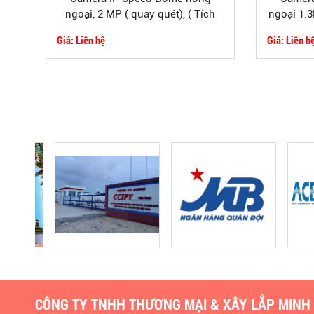
ngoại, 2 MP ( quay quét), ( Tích
ngoại 1.3
hợp tính năng thông minh)
icn
Giá: Liên hệ
Giá: Liên h
CÔNG TY TNHH THƯƠNG MẠI & XÂY LẮP MINH