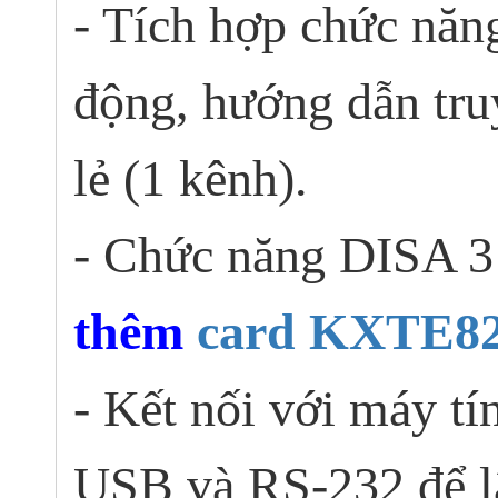
- Tích hợp chức năng
động, hướng dẫn tr
lẻ (1 kênh).
- Chức năng DISA 3
thêm
card KXTE8
- Kết nối với máy tí
USB và RS-232 để lậ