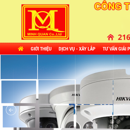
GIỚI THIỆU
DỊCH VỤ - XÂY LẮP
TƯ VẤN GIẢI 