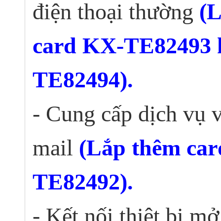
điện thoại thường
(
card KX-TE82493 
TE82494).
- Cung cấp dịch vụ 
mail
(Lắp thêm ca
TE82492).
- Kết nối thiêt bị m