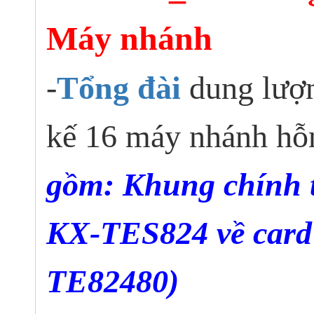
Máy nhánh
-
Tổng đài
dung lượn
kế 16 máy nhánh h
gồm: Khung chính 
KX-TES824 về card
TE82480)