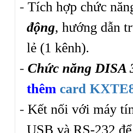
-
Tích hợp chức nă
động
, hướng dẫn t
lẻ (1 kênh).
-
Chức năng DISA 
thêm
card KXTE
-
Kết nối với máy tí
USB và RS-232 để l