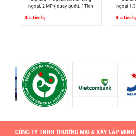
ngoại, 2 MP ( quay quét), ( Tích
ngoại 1.3
hợp tính năng thông minh)
icn
Giá: Liên hệ
Giá: Liên h
CÔNG TY TNHH THƯƠNG MẠI & XÂY LẮP MINH