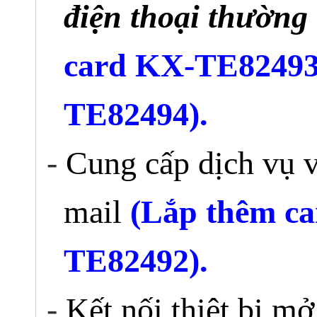
điện thoại thường
card
KX-TE82493
TE82494).
-
Cung cấp dịch vụ 
mail
(
Lắp thêm c
TE82492).
-
Kết nối thiêt bị mở