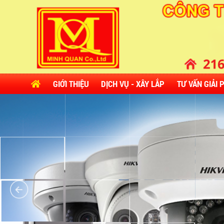
GIỚI THIỆU
DỊCH VỤ - XÂY LẮP
TƯ VẤN GIẢI 