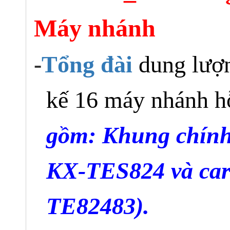
Máy nhánh
-
Tổng đài
dung lượn
kế 16 máy nhánh 
gồm: Khung chính
KX-TES824 và ca
TE82483).