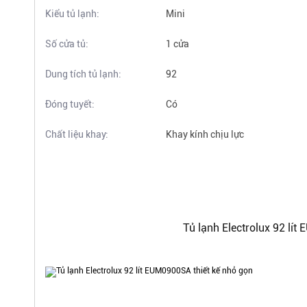
Kiểu tủ lạnh:
Mini
Số cửa tủ:
1 cửa
Dung tích tủ lạnh:
92
Đóng tuyết:
Có
Chất liệu khay:
Khay kính chịu lực
Công nghệ làm lạnh:
Trực tiếp
Chất liệu bên ngoài:
Thép không gỉ
Chiều cao:
831 mm
Tủ lạnh Electrolux 92 lít
Chiều rộng:
447 mm
Chiều sâu:
447 mm