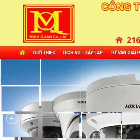
GIỚI THIỆU
DỊCH VỤ - XÂY LẮP
TƯ VẤN GIẢI 