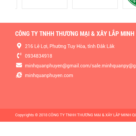
CÔNG TY TNHH THƯƠNG MẠI & XÂY LẮP MINH
216 Lê Lợi, Phường Tuy Hòa, tỉnh Đắk Lắk
0934834918
minhquanphuyen@gmail.com/sale.minhquanpy@g
minhquanphuyen.com
Copyrights © 2018 CÔNG TY TNHH THƯƠNG MẠI & XÂY LẮP MINH QUÂN