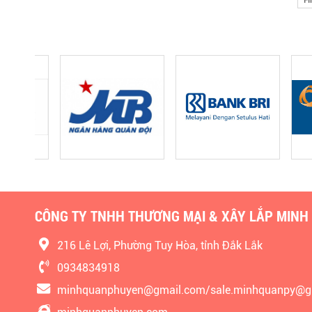
Fi
CÔNG TY TNHH THƯƠNG MẠI & XÂY LẮP MINH
216 Lê Lợi, Phường Tuy Hòa, tỉnh Đắk Lắk
0934834918
minhquanphuyen@gmail.com/sale.minhquanpy@g