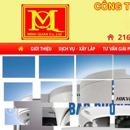
GIỚI THIỆU
DỊCH VỤ - XÂY LẮP
TƯ VẤN GIẢI 