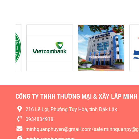
CÔNG TY TNHH THƯƠNG MẠI & XÂY LẮP MINH
216 Lê Lợi, Phường Tuy Hòa, tỉnh Đắk Lắk
0934834918
minhquanphuyen@gmail.com/sale.minhquanpy@g