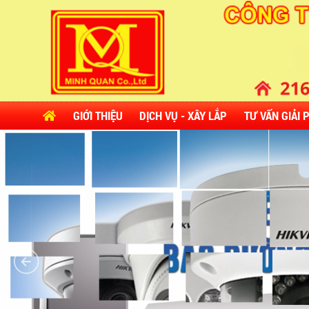
GIỚI THIỆU
DỊCH VỤ - XÂY LẮP
TƯ VẤN GIẢI 