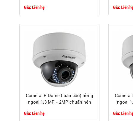
ngược sáng thực ( True WDR)
sán
Giá: Liên hệ
Giá: Liên h
Camera IP Dome ( bán cầu) hồng
Camera I
ngoại 1.3 MP - 2MP chuẩn nén
ngoại 
H.264 - DS-2CD2710F-IS/DS-
Giá: Liên hệ
Giá: Liên h
2CD2720F-IS