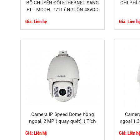
BỘ CHUYỂN ĐỔI ETHERNET SANG
CHI PHÍ
E1 - MODEL 7211 ( NGUỒN 48VDC
)
Giá: Liên hệ
Giá: Liên h
Camera IP Speed Dome hồng
Camera
ngoại, 2 MP ( quay quét), ( Tích
ngoại 1.3
hợp tính năng thông minh)
icn
Giá: Liên hệ
Giá: Liên h