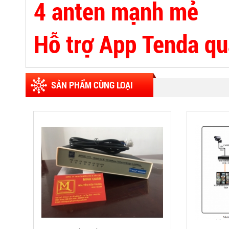
4 anten mạnh mẻ
Hỗ trợ App Tenda quả
SẢN PHẨM CÙNG LOẠI