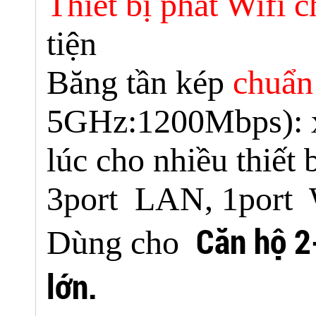
Thiết bị phát Wifi 
tiện
Băng tần kép
chuẩ
5GHz:1200Mbps): x
lúc cho nhiều thiết
3port LAN, 1por
Căn hộ 2
Dùng cho
lớn.