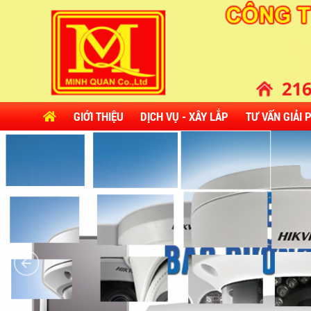
GIỚI THIỆU
DỊCH VỤ - XÂY LẮP
TƯ VẤN GIẢI 