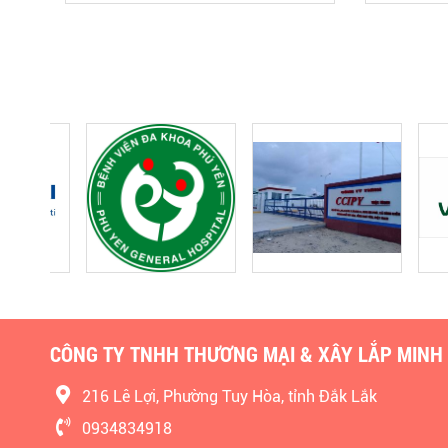
CÔNG TY TNHH THƯƠNG MẠI & XÂY LẮP MINH
216 Lê Lợi, Phường Tuy Hòa, tỉnh Đắk Lắk
0934834918