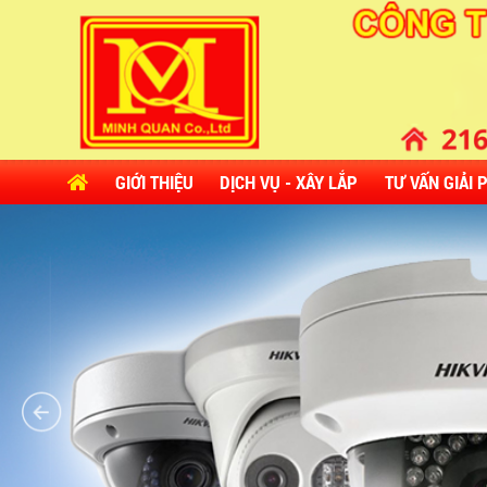
GIỚI THIỆU
DỊCH VỤ - XÂY LẮP
TƯ VẤN GIẢI 