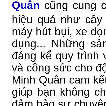
Quân
cũng cung c
hiệu quả như cây 
máy hút bụi, xe dọ
dụng... Những sả
đáng kể quy trình 
và công sức cho độ
Minh Quân cam kết
giúp bạn không ch
đảm bảo sự chuyên 