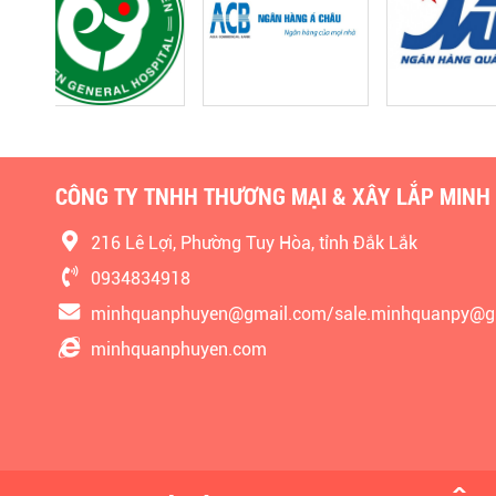
CÔNG TY TNHH THƯƠNG MẠI & XÂY LẮP MINH
216 Lê Lợi, Phường Tuy Hòa, tỉnh Đắk Lắk
0934834918
minhquanphuyen@gmail.com/sale.minhquanpy@g
minhquanphuyen.com